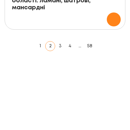
області: ламані, шатрові,
мансардні
1
2
3
4
…
58
ЗАМОВТЕ БЕЗКОШТОВНУ