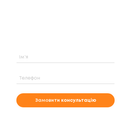
КОНСУЛЬТАЦІЮ
Дізнайтеся про можливість встановлення,
вартість та період окупності сонячної
електростанції саме у вашому випадку
Замовити консультацію