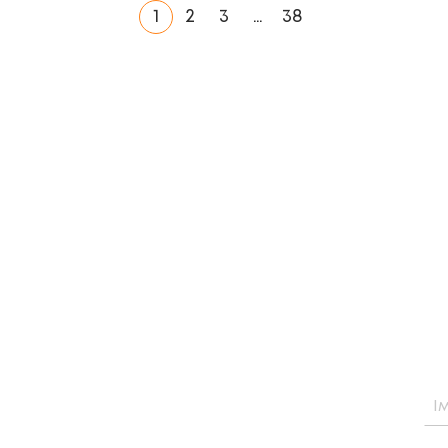
1
2
3
…
38
ОВНУ