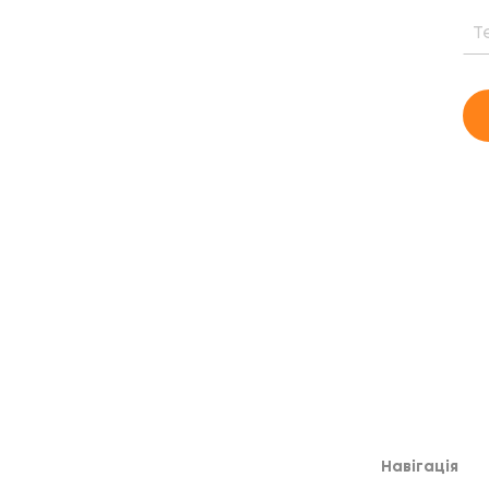
ня, вартість та період окупності
му випадку
Навігація