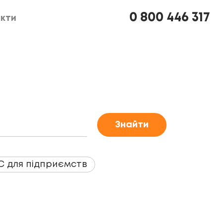
0 800 446 317
кти
кти
Знайти
С для пiдприємств