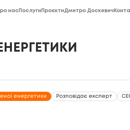
ро нас
Послуги
Проєкти
Дмитро Доскевич
Конта
ро нас
Послуги
Проєкти
Дмитро Доскевич
Конта
ЕНЕРГЕТИКИ
еної енергетики
Розповідає експерт
СЕ