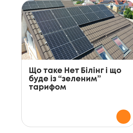
Що таке Нет Білінг і що
буде із “зеленим”
тарифом