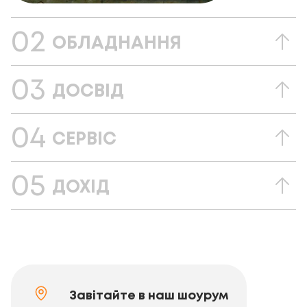
02
ОБЛАДНАННЯ
03
ДОСВІД
04
СЕРВІС
05
ДОХІД
Завітайте в наш шоурум