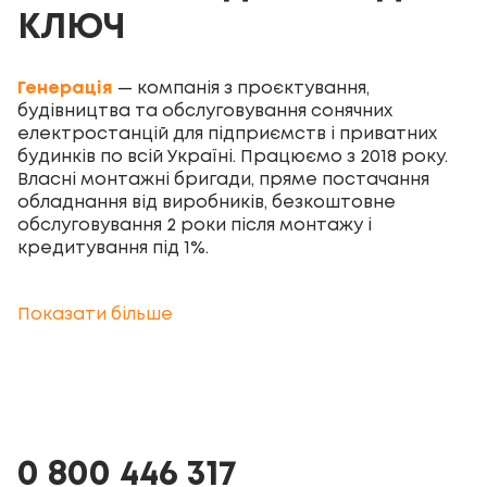
КЛЮЧ
Генерація
— компанія з проєктування,
будівництва та обслуговування сонячних
електростанцій для підприємств і приватних
будинків по всій Україні. Працюємо з 2018 року.
Власні монтажні бригади, пряме постачання
обладнання від виробників, безкоштовне
обслуговування 2 роки після монтажу і
кредитування під 1%.
ПОСЛУГИ ГЕНЕРАЦІЇ
Показати більше
Будівництво промислових СЕС під
ключ
Проєктування та монтаж
промислових
0 800 446 317
сонячних електростанцій
для підприємств від 1