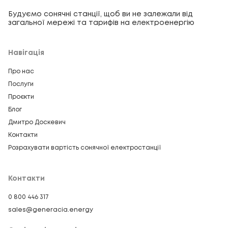
мВт до 20 МВт. Для виробництв, де відсутність
Будуємо сонячні станції, щоб ви не залежали від
електроенергії означає прямі фінансові втрати
загальної мережі та тарифів на електроенергію
— будуємо системи з УЗЕ і резервним
живленням. Кредитування під 1%.
Навігація
Сонячна електростанція для
Про нас
бізнесу
Послуги
Проєкти
Комерційні СЕС
для виробництв, складів,
Блог
агробізнесу, HoReCa, ритейлу та ІТ-компаній.
Дмитро Доскевич
Знижуємо витрати на електроенергію,
захищаємо від відключень, забезпечуємо ROI за
Контакти
3–6 років.
Розрахувати вартість сонячної електростанції
Сонячна електростанція для
Контакти
приватного будинку
0 800 446 317
sales@generacia.energy
СЕС для
приватних будинків
потужністю від 5 до
30 кВт. Мережеві, гібридні та автономні системи