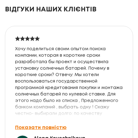
ВІДГУКИ НАШИХ КЛІЄНТІВ
Хочу поделиться своим опытом поиска
компании, которая в короткие сроки
разработала бы проект и осуществила
установку солнечных батарей. Почему в
короткие сроки? Отвечу: Мы хотели
воспользоваться государственной
программой кредитования покупки и монтажа
солнечных батарей по нулевой ставке. Для
этого надо было из списка , Предложенного
банком компаний , выбрать одну ! Скажу
честно- выбирали долго: по качеству
батарей, аккумуляторов и другого
оборудования, по умению донести
Показати повністю
дилетантам в этом вопросе нужную