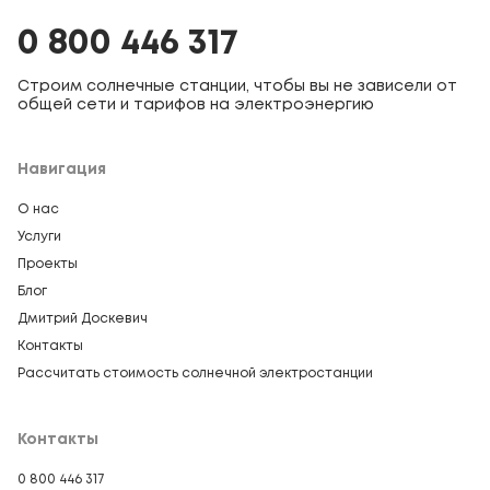
Проектирование и монтаж
промышленных
0 800 446 317
солнечных электростанций
для предприятий
мощностью от 1 МВт до 20 МВт. Для
Строим солнечные станции, чтобы вы не зависели от
производств, где отсутствие электроэнергии
общей сети и тарифов на электроэнергию
означает прямые финансовые потери, строим
системы с СНЭ и резервным питанием.
Кредитование под 1%.
Навигация
Солнечная электростанция для
О нас
Услуги
бизнеса
Проекты
Блог
Коммерческие СЭС для производств, складов,
Дмитрий Доскевич
агробизнеса, HoReCa, ритейла и ИТ-компаний.
Снижаем расходы на электроэнергию,
Контакты
защищаем от отключений, обеспечиваем ROI за
Рассчитать стоимость солнечной электростанции
3–6 лет.
Контакты
Солнечная электростанция для
частного дома
0 800 446 317