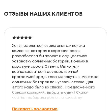
ОТЗЫВЫ НАШИХ КЛИЕНТОВ
Хочу поделиться своим опытом поиска
компании, которая в короткие сроки
разработала бы проект и осуществила
установку солнечных батарей. Почему в
короткие сроки? Отвечу: Мы хотели
воспользоваться государственной
программой кредитования покупки и монтажа
солнечных батарей по нулевой ставке. Для
этого надо было из списка , Предложенного
банком компаний , выбрать одну ! Скажу
честно- выбирали долго: по качеству
батарей, аккумуляторов и другого
оборудования, по умению донести
Показать полностью