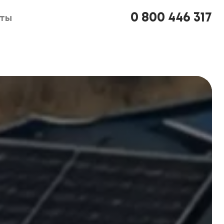
0 800 446 317
кты
кты