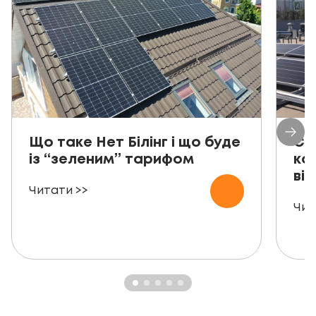
Що таке Нет Білінг і що буде
Со
із “зеленим” тарифом
ко
від
Читати >>
Чит