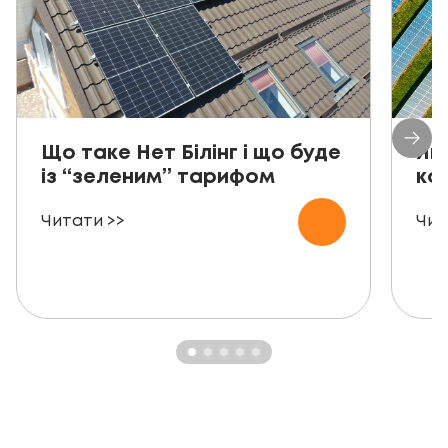
Що таке Нет Білінг і що буде
Як
із “зеленим” тарифом
ко
Читати >>
Чит