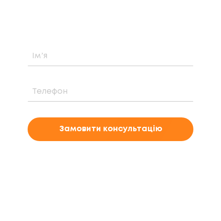
вартість та період окупності сонячної
електростанції саме у вашому випадку
Замовити консультацію