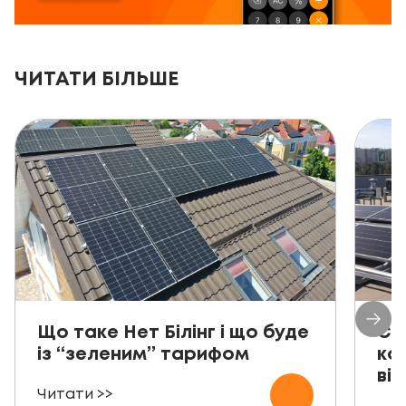
ЧИТАТИ БІЛЬШЕ
Що таке Нет Білінг і що буде
Со
із “зеленим” тарифом
ко
від
Читати >>