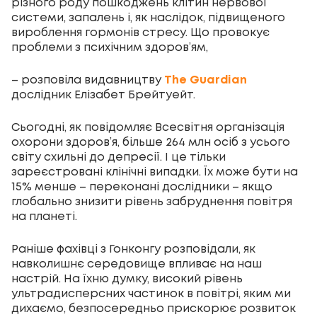
різного роду пошкоджень клітин нервової
системи, запалень і, як наслідок, підвищеного
вироблення гормонів стресу. Що провокує
проблеми з психічним здоров’ям,
– розповіла видавництву
The Guardian
дослідник Елізабет Брейтуейт.
Сьогодні, як повідомляє Всесвітня організація
охорони здоров’я, більше 264 млн осіб з усього
світу схильні до депресії. І це тільки
зареєстровані клінічні випадки. Їх може бути на
15% менше – переконані дослідники – якщо
глобально знизити рівень забруднення повітря
на планеті.
Раніше фахівці з Гонконгу розповідали, як
навколишнє середовище впливає на наш
настрій. На їхню думку, високий рівень
ультрадисперсних частинок в повітрі, яким ми
дихаємо, безпосередньо прискорює розвиток