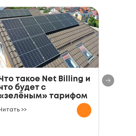
Что такое Net Billing и
Поша
что будет с
руко
«зелёным» тарифом
уста
пане
Читать >>
для ф
Читать 