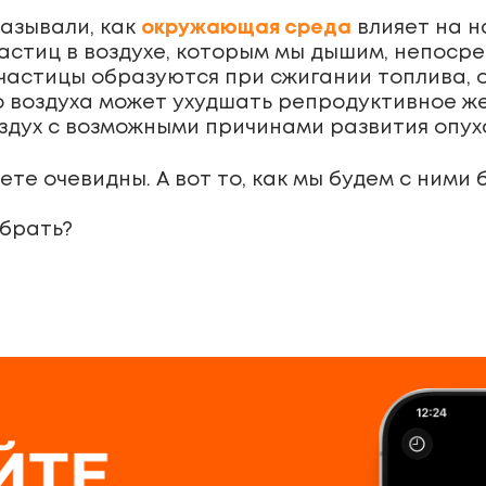
казывали, как
окружающая среда
влияет на н
астиц в воздухе, которым мы дышим, непоср
частицы образуются при сжигании топлива, о
о воздуха может ухудшать репродуктивное же
здух с возможными причинами развития опухо
те очевидны. А вот то, как мы будем с ними 
ыбрать?