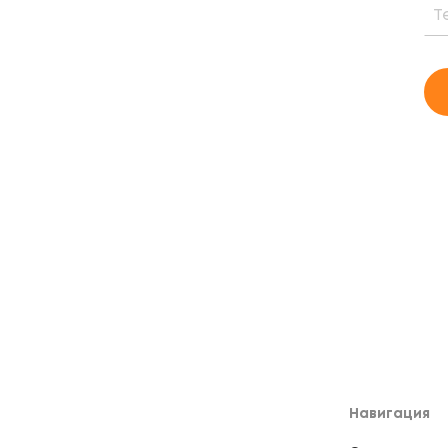
тоимости и периоде окупаемости
го проекта
Навигация