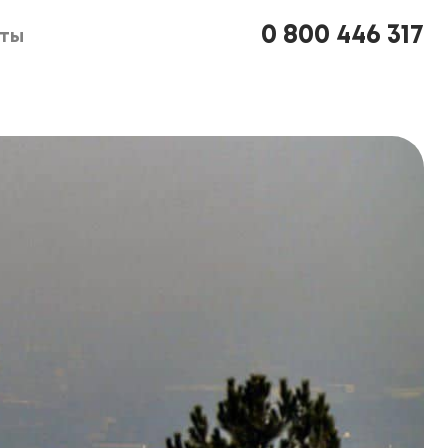
0 800 446 317
кты
кты