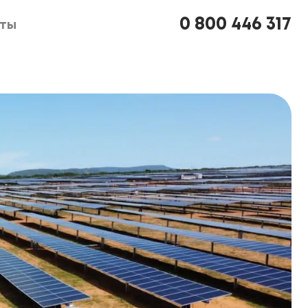
0 800 446 317
кты
кты