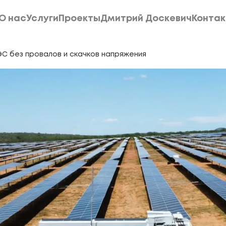
О нас
Услуги
Проекты
Дмитрий Доскевич
Конта
О нас
Услуги
Проекты
Дмитрий Доскевич
Конта
С без провалов и скачков напряжения