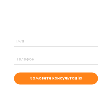
Дізнайтеся про можливість встановлення,
вартість та період окупності сонячної
електростанції саме у вашому випадку
Замовити консультацію