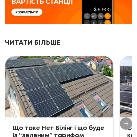
ЧИТАТИ БІЛЬШЕ
Що таке Нет Білінг і що буде
Со
із “зеленим” тарифом
ко