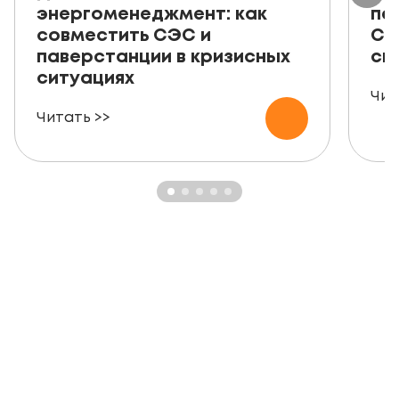
энергоменеджмент: как
пе
совместить СЭС и
СЭ
паверстанции в кризисных
ск
ситуациях
Чит
Читать >>
ЗАКАЗАТЬ БЕСПЛАТНУЮ