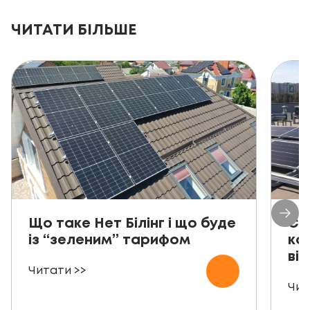
ЧИТАТИ БІЛЬШЕ
Що таке Нет Білінг і що буде
Со
із “зеленим” тарифом
ко
від
Читати >>
Чит