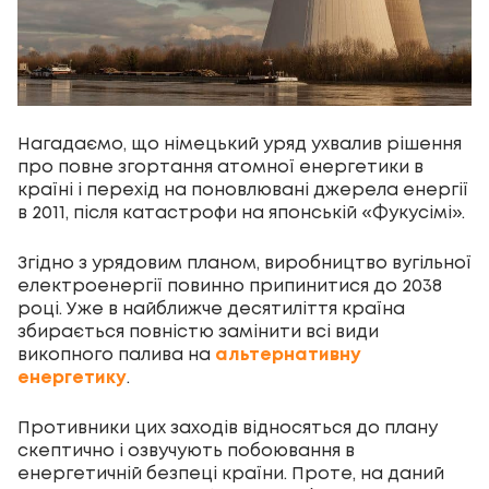
Нагадаємо, що німецький уряд ухвалив рішення
про повне згортання атомної енергетики в
країні і перехід на поновлювані джерела енергії
в 2011, після катастрофи на японській «Фукусімі».
Згідно з урядовим планом, виробництво вугільної
електроенергії повинно припинитися до 2038
році. Уже в найближче десятиліття країна
збирається повністю замінити всі види
викопного палива на
альтернативну
енергетику
.
Противники цих заходів відносяться до плану
скептично і озвучують побоювання в
енергетичній безпеці країни. Проте, на даний