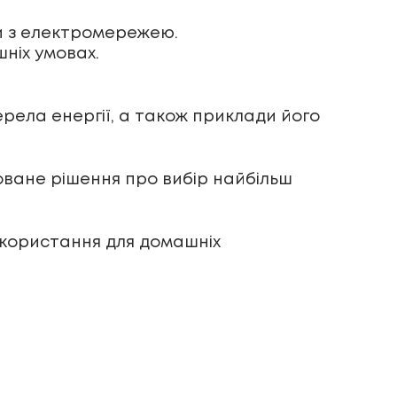
и з електромережею.
шніх умовах.
рела енергії, а також приклади його
ване рішення про вибір найбільш
икористання для домашніх