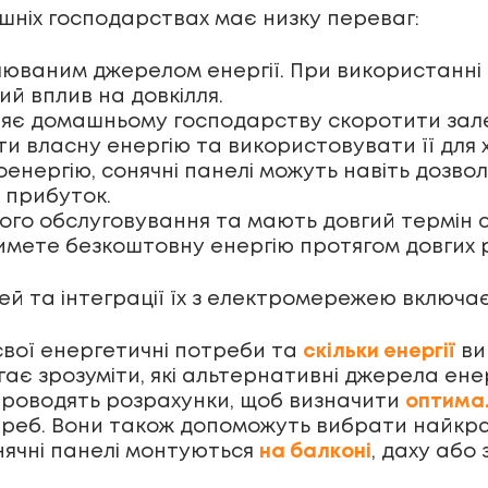
шніх господарствах має низку переваг:
влюваним джерелом енергії. При використанні
ий вплив на довкілля.
яє домашньому господарству скоротити залеж
яти власну енергію та використовувати її для 
оенергію, сонячні панелі можуть навіть дозв
 прибуток.
ого обслуговування та мають довгий термін сл
имете безкоштовну енергію протягом довгих р
й та інтеграції їх з електромережею включає
 свої енергетичні потреби та
скільки енергії
ви
є зрозуміти, які альтернативні джерела енерг
 проводять розрахунки, щоб визначити
оптимал
реб. Вони також допоможуть вибрати найкра
нячні панелі монтуються
на балконі
, даху або