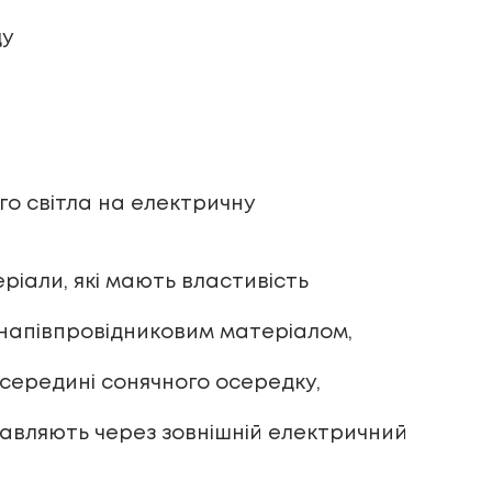
ду
о світла на електричну
ріали, які мають властивість
 напівпровідниковим матеріалом,
всередині сонячного осередку,
равляють через зовнішній електричний