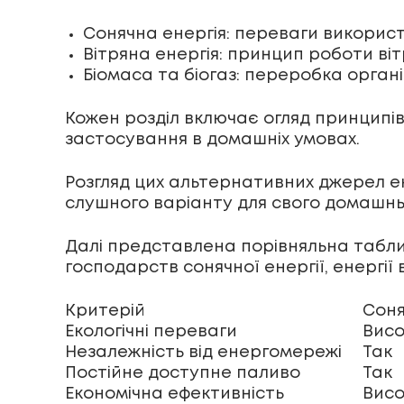
Сонячна енергія: переваги викорис
Вітряна енергія: принцип роботи ві
Біомаса та біогаз: переробка органіч
Кожен розділ включає огляд принципі
застосування в домашніх умовах.
Розгляд цих альтернативних джерел е
слушного варіанту для свого домашнь
Далі представлена ​​порівняльна табл
господарств сонячної енергії, енергії в
Критерій
Соня
Екологічні переваги
Висо
Незалежність від енергомережі
Так
Постійне доступне паливо
Так
Економічна ефективність
Вис