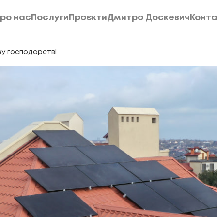
ро нас
Послуги
Проєкти
Дмитро Доскевич
Конта
ро нас
Послуги
Проєкти
Дмитро Доскевич
Конта
му господарстві