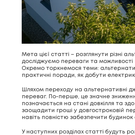
Мета цієї статті – розглянути різні а
досліджуємо переваги та можливості к
Окремо торкнемося теми: альтернатив
практичні поради, як добути електрик
Шляхом переходу на альтернативні дж
переваг. По-перше, це значне зниженн
позначається на стані довкілля та зд
заощадити гроші у довгостроковій пер
навіть повністю забезпечити будинок 
У наступних розділах статті будуть ро