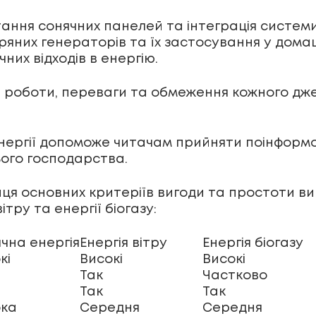
тання сонячних панелей та інтеграція систем
тряних генераторів та їх застосування у дома
них відходів в енергію.
в роботи, переваги та обмеження кожного дже
нергії допоможе читачам прийняти поінформо
ого господарства.
иця основних критеріїв вигоди та простоти в
ітру та енергії біогазу:
чна енергія
Енергія вітру
Енергія біогазу
кі
Високі
Високі
Так
Частково
Так
Так
ока
Середня
Середня