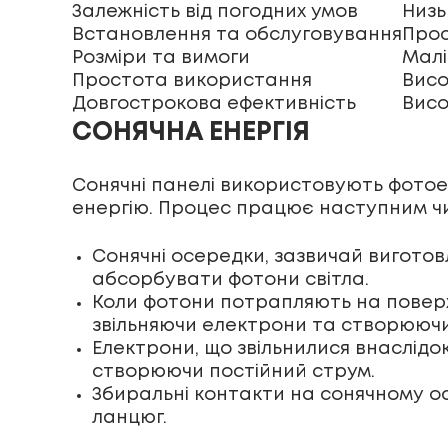
Залежність від погодних умов
Низь
Встановлення та обслуговування
Про
Розміри та вимоги
Малі
Простота використання
Вис
Довгострокова ефективність
Вис
СОНЯЧНА ЕНЕРГІЯ
Сонячні панелі використовують фотое
енергію. Процес працює наступним ч
Сонячні осередки, зазвичай виготовл
абсорбувати фотони світла.
Коли фотони потрапляють на поверх
звільняючи електрони та створюючи
Електрони, що звільнилися внаслідо
створюючи постійний струм.
Збиральні контакти на сонячному о
ланцюг.