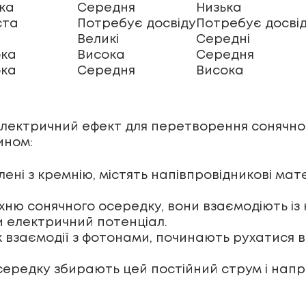
ка
Середня
Низька
ста
Потребує досвіду
Потребує досві
Великі
Середні
ока
Висока
Середня
ока
Середня
Висока
лектричний ефект для перетворення сонячног
ином:
ені з кремнію, містять напівпровідникові мате
ню сонячного осередку, вони взаємодіють із
 електричний потенціал.
к взаємодії з фотонами, починають рухатися 
середку збирають цей постійний струм і нап