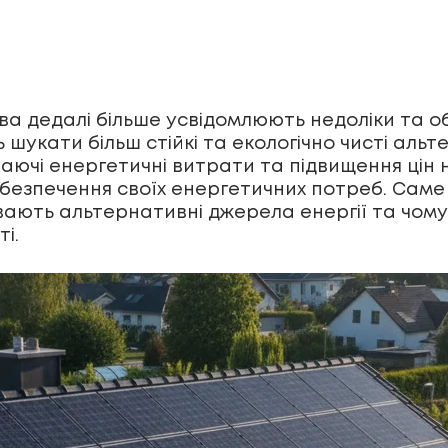
ва дедалі більше усвідомлюють недоліки та о
 шукати більш стійкі та екологічно чисті аль
таючі енергетичні витрати та підвищення ці
безпечення своїх енергетичних потреб. Саме
увають альтернативні джерела енергії та чом
і.