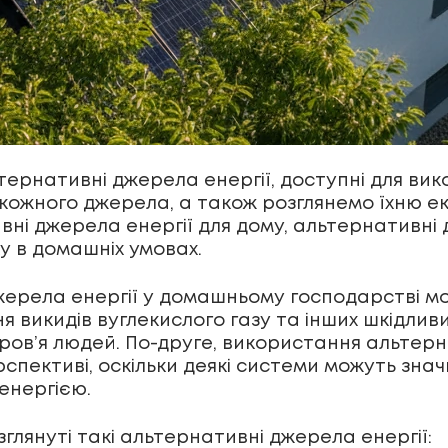
льтернативні джерела енергії, доступні для в
ожного джерела, а також розглянемо їхню еко
ні джерела енергії для дому, альтернативні 
у в домашніх умовах.
ерела енергії у домашньому господарстві мо
я викидів вуглекислого газу та інших шкідлив
оров’я людей. По-друге, використання альтер
спективі, оскільки деякі системи можуть зна
енергією.
зглянуті такі альтернативні джерела енергії: