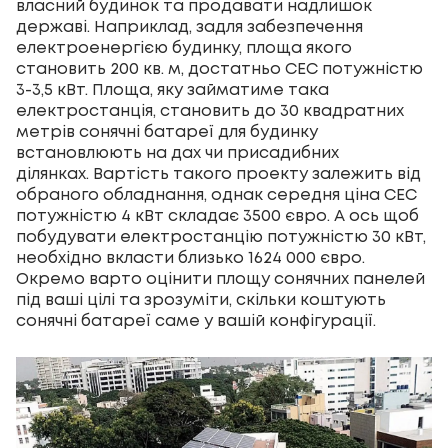
власний будинок та продавати надлишок
державі. Наприклад, задля забезпечення
електроенергією будинку, площа якого
становить 200 кв. м, достатньо СЕС потужністю
3-3,5 кВт. Площа, яку займатиме така
електростанція, становить до 30 квадратних
метрів сонячні батареї для будинку
встановлюють на дах чи присадибних
ділянках. Вартість такого проекту залежить від
обраного обладнання, однак середня ціна СЕС
потужністю 4 кВт складає 3500 євро. А ось щоб
побудувати електростанцію потужністю 30 кВт,
необхідно вкласти близько 1624 000 євро.
Окремо варто оцінити площу сонячних панелей
під ваші цілі та зрозуміти, скільки коштують
сонячні батареї саме у вашій конфігурації.