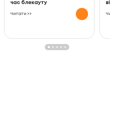
час блекауту
ві
Читати >>
Чит
ЗАМОВТЕ БЕЗКОШТОВНУ
КОНСУЛЬТАЦІЮ