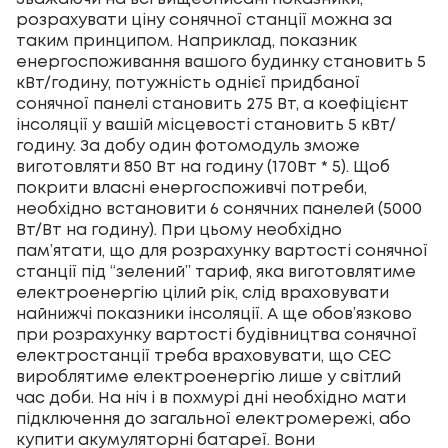
розрахувати ціну сонячної станції можна за
таким принципом. Наприклад, показник
енергоспоживання вашого будинку становить 5
кВт/годину, потужність однієї придбаної
сонячної панелі становить 275 Вт, а коефіцієнт
інсоляції у вашій місцевості становить 5 кВт/
годину. За добу один фотомодуль зможе
виготовляти 850 Вт на годину (170Вт * 5). Щоб
покрити власні енергоспоживчі потреби,
необхідно встановити 6 сонячних панелей (5000
Вт/Вт на годину). При цьому необхідно
пам’ятати, що для розрахунку вартості сонячної
станції під “зелений” тариф, яка виготовлятиме
електроенергію цілий рік, слід враховувати
найнижчі показники інсоляції.
А ще обов’язково
при розрахунку
вартості будівництва сонячної
електростанції
треба враховувати, що СЕС
вироблятиме електроенергію лише у світлий
час доби.
На ніч і в похмурі дні необхідно мати
підключення до загальної електромережі, або
купити акумуляторні батареї. Вони