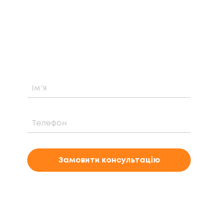
Дізнайтеся про можливість встановлення,
вартість та період окупності сонячної
електростанції саме у вашому випадку
Замовити консультацію