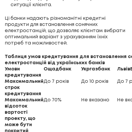
ситуації клієнта.
Ці банки надають різноманітні кредитні
продукти для встановлення сонячних
електростанцій, що дозволяє клієнтам вибрати
оптимальний варіант з урахуванням їхніх
потреб та можливостей.
Таблиця умов кредитування для встановлення с
електростанцій від українських банків
Умови
Ощадбанк
Укргазбанк
Львів
кредитування
Максимальний
До 7 років
До 10 років
До 7 
строк
кредитування
Максимальний
До 70%
Не вказано
Не вк
відсоток
вартості
проекту, що
може бути
покритий