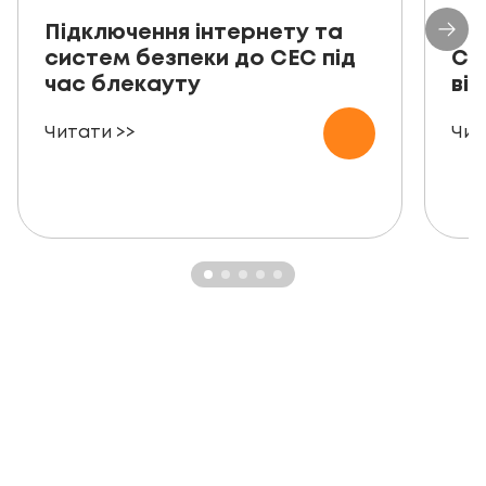
Підключення інтернету та
Пр
систем безпеки до СЕС під
СЕ
час блекауту
ві
Читати >>
Чит