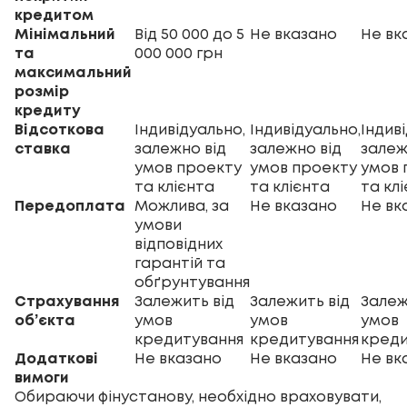
кредитом
Мінімальний
Від 50 000 до 5
Не вказано
Не вк
та
000 000 грн
максимальний
розмір
кредиту
Відсоткова
Індивідуально,
Індивідуально,
Індив
ставка
залежно від
залежно від
залеж
умов проекту
умов проекту
умов 
та клієнта
та клієнта
та кл
Передоплата
Можлива, за
Не вказано
Не вк
умови
відповідних
гарантій та
обґрунтування
Страхування
Залежить від
Залежить від
Залеж
об’єкта
умов
умов
умов
кредитування
кредитування
креди
Додаткові
Не вказано
Не вказано
Не вк
вимоги
Обираючи фінустанову, необхідно враховувати,