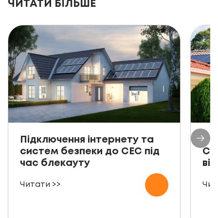
ЧИТАТИ БІЛЬШЕ
Підключення інтернету та
Пр
систем безпеки до СЕС під
СЕ
час блекауту
ві
Читати >>
Чит