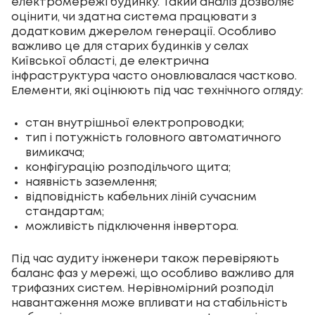
електромережі будинку. Такий аналіз дозволяє
оцінити, чи здатна система працювати з
додатковим джерелом генерації. Особливо
важливо це для старих будинків у селах
Київської області, де електрична
інфраструктура часто оновлювалася частково.
Елементи, які оцінюють під час технічного огляду:
стан внутрішньої електропроводки;
тип і потужність головного автоматичного
вимикача;
конфігурацію розподільчого щита;
наявність заземлення;
відповідність кабельних ліній сучасним
стандартам;
можливість підключення інвертора.
Під час аудиту інженери також перевіряють
баланс фаз у мережі, що особливо важливо для
трифазних систем. Нерівномірний розподіл
навантаження може впливати на стабільність