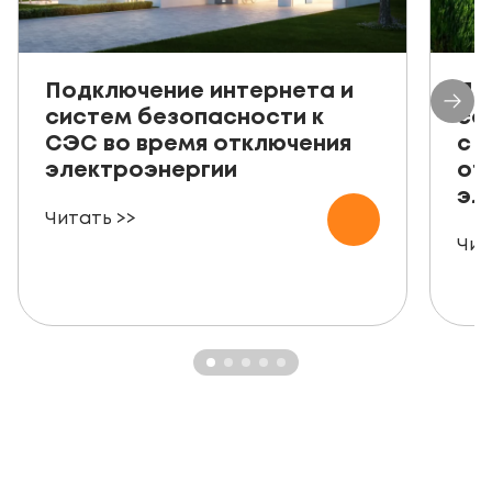
Подключение интернета и
Пр
систем безопасности к
со
СЭС во время отключения
с 
электроэнергии
от
эл
Читать >>
Чит