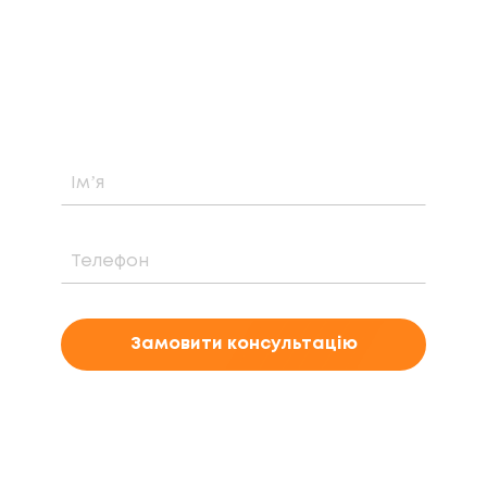
Дізнайтеся про можливість встановлення,
вартість та період окупності сонячної
електростанції саме у вашому випадку
Замовити консультацію