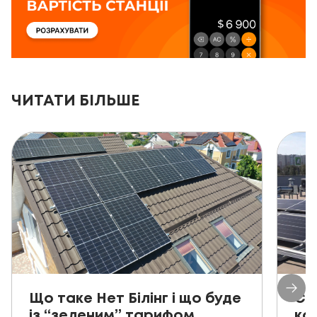
ЧИТАТИ БІЛЬШЕ
Що таке Нет Білінг і що буде
Со
із “зеленим” тарифом
ко