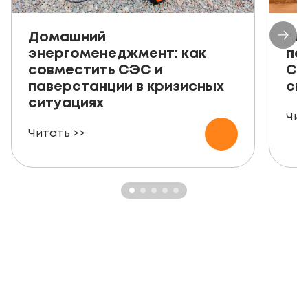
Домашний
Ав
энергоменеджмент: как
пе
совместить СЭС и
СЭ
паверстанции в кризисных
ск
ситуациях
Чит
Читать >>