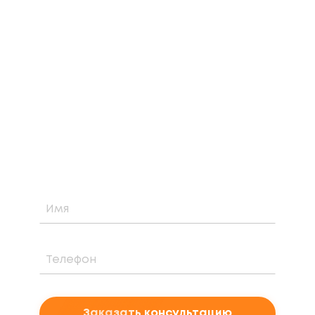
ЗАКАЗАТЬ БЕСПЛАТНУЮ
КОНСУЛЬТАЦИЮ
Узнайте о возможности установки,
стоимости и периоде окупаемости
солнечной электростанции для вашего
проекта
Заказать консультацию