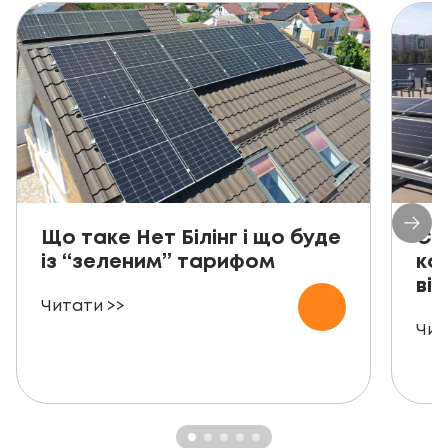
Що таке Нет Білінг і що буде
Со
із “зеленим” тарифом
ко
від
Читати >>
Чит