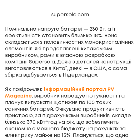
supersola.com
Номінальна напруга батареї — 230 Вт, а її
ефективність становить близько 18%. Вона
складається з половинчастих монокристалічних
елементів, які представлені китайським
виробником, рами є власною розробкою
компанії Supersola. Деякі з деталей конструкції
виготовляються в Китаї, деякі — в США, а сама
збірка відбувається в Нідерландах.
Як повідомляє
інформаційний портал PV
Magazine
, виробник нарощує потужності та
планує випускати щотижня по 100 таких
сонячних батарей. Очікувана продуктивність
пристрою, за підрахунками виробників, складе
близько 370 кВт*год на рік, що забезпечить
економію сімейного бюджету на рахунках за
електрику майже на 15%. Планується, що одна