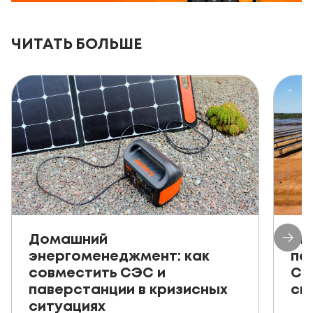
ЧИТАТЬ БОЛЬШЕ
Домашний
Ав
энергоменеджмент: как
пе
совместить СЭС и
СЭ
паверстанции в кризисных
ск
ситуациях