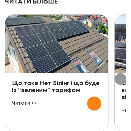
ЧИТАТИ БІЛЬШЕ
Що таке Нет Білінг і що буде
Со
із “зеленим” тарифом
ко
від
Читати >>
Чит