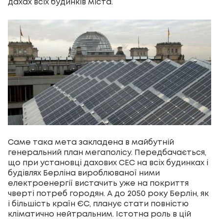
дахах всіх будинків міста.
Саме така мета закладена в майбутній
генеральний план мегаполісу. Передбачається,
що при установці дахових СЕС на всіх будинках і
будівлях Берліна вироблюваної ними
електроенергії вистачить уже на покриття
чверті потреб городян. А до 2050 року Берлін, як
і більшість країн ЄС, планує стати повністю
кліматично нейтральним. Істотна роль в цій