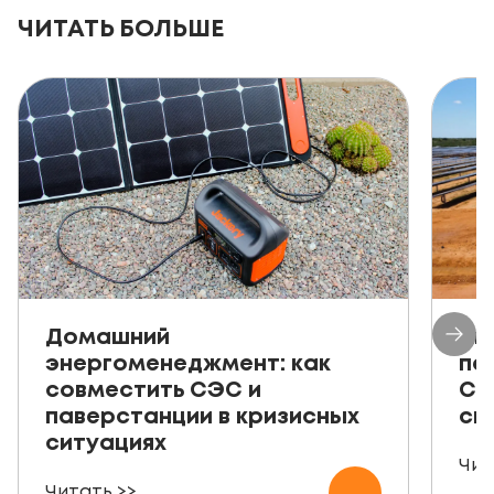
ЧИТАТЬ БОЛЬШЕ
Домашний
Ав
энергоменеджмент: как
пе
совместить СЭС и
СЭ
паверстанции в кризисных
ск
ситуациях
Чит
Читать >>