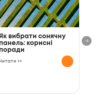
Як вибрати сонячну
До с
панель: корисні
столі
поради
план
СЕС п
Читати >>
000 
Читати 