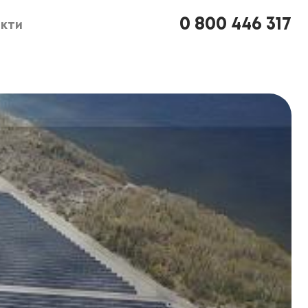
0 800 446 317
кти
кти