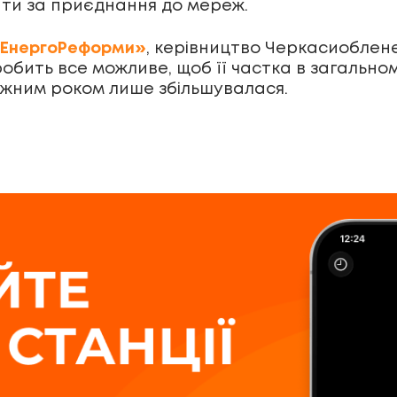
ати за приєднання до мереж.
«ЕнергоРеформи»
, керівництво Черкасиоблене
 робить все можливе, щоб її частка в загальном
ожним роком лише збільшувалася.