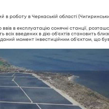
й в роботу в Черкаській області (Чигиринськи
о ввів в експлуатацію сонячні станції, розташо
ь всіх введених в дію об’єктів становить близ
 даний момент інвестиційним об’єктом, що був