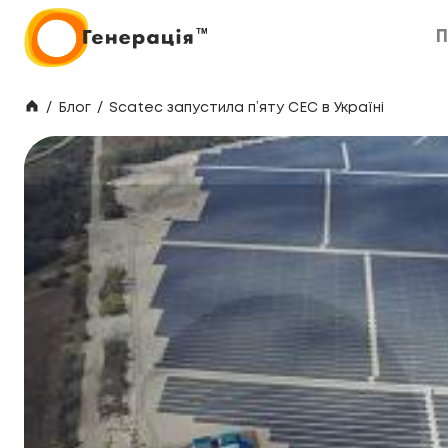
П
П
/
Блог
/
Scatec запустила п’яту СЕС в Україні