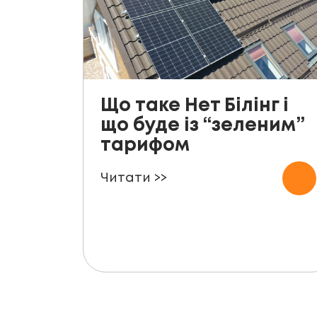
Що таке Нет Білінг і
що буде із “зеленим”
тарифом
Читати >>