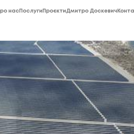
ро нас
Послуги
Проєкти
Дмитро Доскевич
Конта
ро нас
Послуги
Проєкти
Дмитро Доскевич
Конта