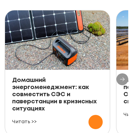
Домашний
Ав
энергоменеджмент: как
пе
совместить СЭС и
СЭ
паверстанции в кризисных
ск
ситуациях
Чит
Читать >>