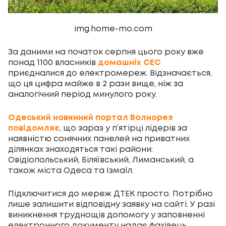
img.home-mo.com
За даними на початок серпня цього року вже
понад 1100 власників
домашніх СЕС
приєдналися до електромереж. Відзначається,
що ця цифра майже в 2 рази вище, ніж за
аналогічний період минулого року.
Одеський новинний портал Волнорез
повідомляє
, що зараз у п’ятірці лідерів за
наявністю сонячних панелей на приватних
ділянках знаходяться такі райони:
Овідіопольський, Біляївський, Лиманський, а
також міста Одеса та Ізмаїл.
Підключитися до мереж ДТЕК просто. Потрібно
лише залишити відповідну заявку на сайті. У разі
виникнення труднощів допомогу у заповненні
електронного документу надає фахівець