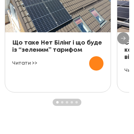
Що таке Нет Білінг і що буде
Со
із “зеленим” тарифом
ко
від
Читати >>
Чит