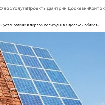
О нас
Услуги
Проекты
Дмитрий Доскевич
Конта
О нас
Услуги
Проекты
Дмитрий Доскевич
Конта
ий установлено в первом полугодии в Одесской области