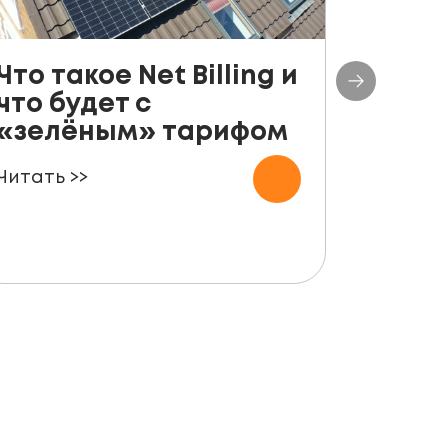
Что такое Net Billing и
Поша
что будет с
руко
«зелёным» тарифом
уста
пане
Читать >>
для ф
Читать 