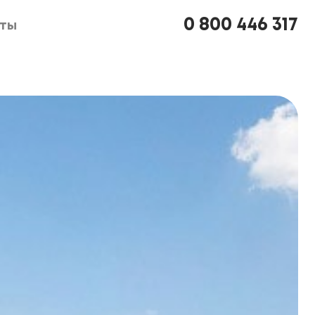
0 800 446 317
кты
кты