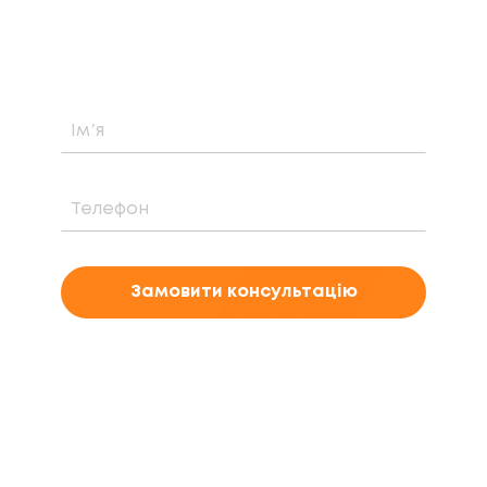
вартість та період окупності сонячної
електростанції саме у вашому випадку
Замовити консультацію