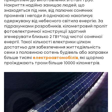
прикріплені до виготовлених зі сталі труб.
Накриття надійно захищає людей, що
знаходяться під ним, від палючих сонячних
променів і негоди й одночасно накопичує
одержувану від небесного світила енергію. За
підрахунками розробників, кілометровий проліт
фотоелектричної конструкції здатний
згенерувати близько 2 ГВт*год чистої сонячної
енергії. Такої кількості електрики цілком
достатньо для забезпечення життєдіяльність
семи з половиною сотень будівель або заправки
більше тисячі
електроавтомобілів
, які щорічно
проїжджають трохи більше 10000 кілометрів.