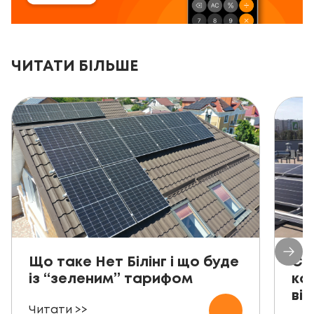
ЧИТАТИ БІЛЬШЕ
Що таке Нет Білінг і що буде
Со
із “зеленим” тарифом
ко
від
Читати >>