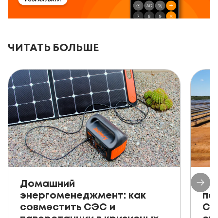
ЧИТАТЬ БОЛЬШЕ
Домашний
Ав
энергоменеджмент: как
пе
совместить СЭС и
СЭ