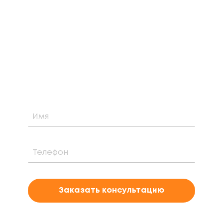
КОНСУЛЬТАЦИЮ
Узнайте о возможности установки,
стоимости и периоде окупаемости
солнечной электростанции для вашего
проекта
Заказать консультацию