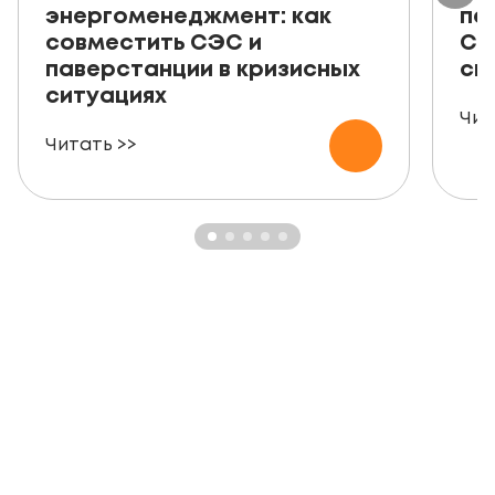
энергоменеджмент: как
пе
совместить СЭС и
СЭ
паверстанции в кризисных
ск
ситуациях
Чит
Читать >>
ЗАКАЗАТЬ БЕСПЛАТНУЮ