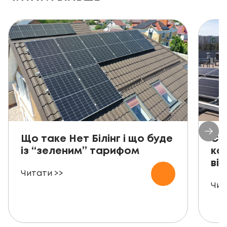
Що таке Нет Білінг і що буде
Со
із “зеленим” тарифом
ко
від
Читати >>
Чит