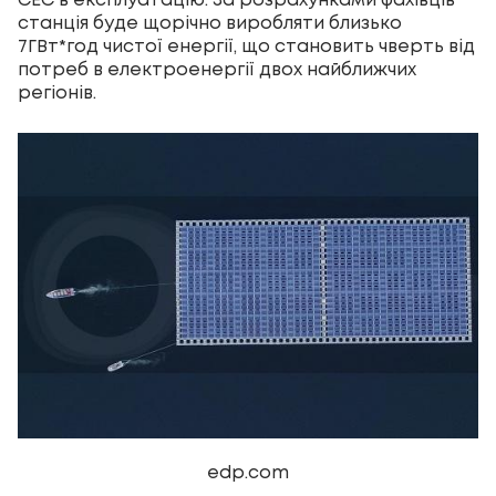
СЕС в експлуатацію. За розрахунками фахівців
станція буде щорічно виробляти близько
7ГВт*год чистої енергії, що становить чверть від
потреб в електроенергії двох найближчих
регіонів.
edp.com