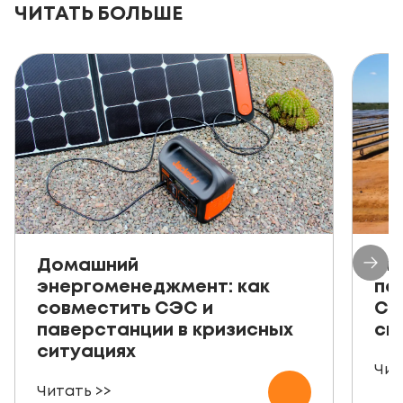
ЧИТАТЬ БОЛЬШЕ
Домашний
Ав
энергоменеджмент: как
пе
совместить СЭС и
СЭ
паверстанции в кризисных
ск
ситуациях
Чит
Читать >>