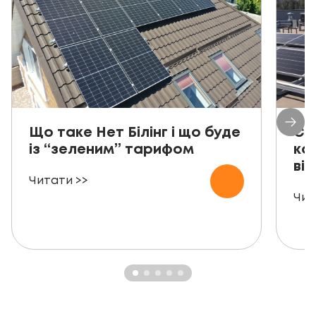
Що таке Нет Білінг і що буде
Со
із “зеленим” тарифом
ко
від
Читати >>
Чит