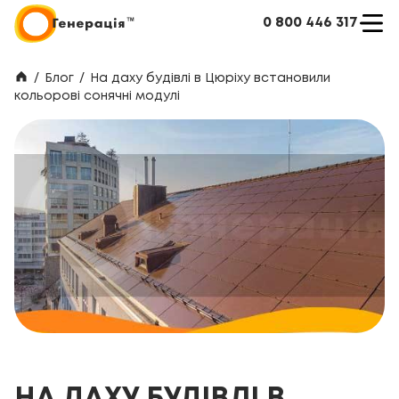
0 800 446 317
/
Блог
/
На даху будівлі в Цюріху встановили
кольорові сонячні модулі