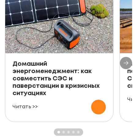
Домашний
Ав
энергоменеджмент: как
пе
совместить СЭС и
СЭ
паверстанции в кризисных
ск
ситуациях
Чит
Читать >>