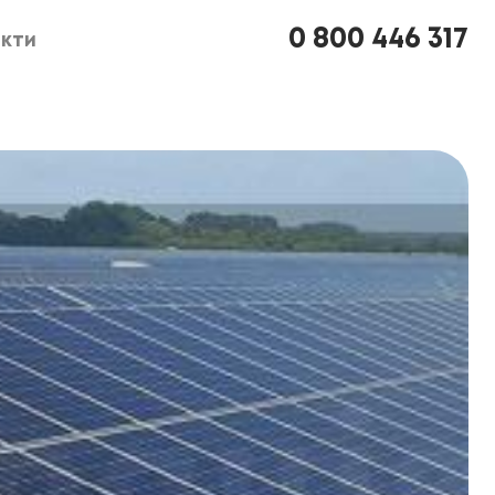
0 800 446 317
кти
кти