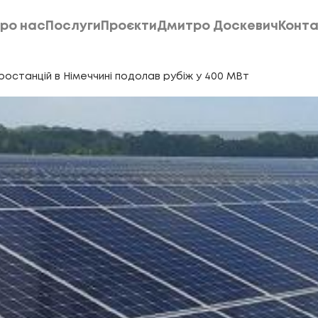
ро нас
Послуги
Проєкти
Дмитро Доскевич
Конта
ро нас
Послуги
Проєкти
Дмитро Доскевич
Конта
ростанцій в Німеччині подолав рубіж у 400 МВт