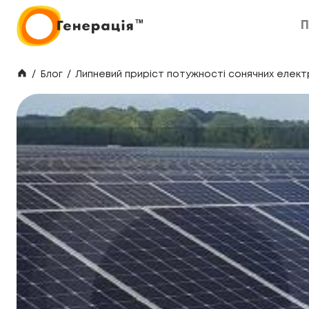
П
П
/
Блог
/
Липневий приріст потужності сонячних елект