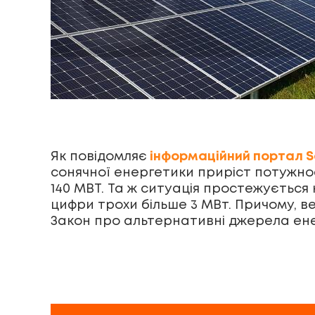
Як повідомляє
інформаційний портал S
сонячної енергетики приріст потужнос
140 МВТ. Та ж ситуація простежується
цифри трохи більше 3 МВт. Причому, в
Закон про альтернативні джерела енер