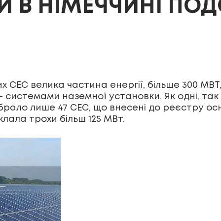
Й В НІМЕЧЧИНІ ПОД
их СЕС велика частина енергії, більше 300 МВ
 системами наземної установки. Як одні, так і
 брало лише 47 СЕС, що внесені до реєстру о
клала трохи більш 125 МВт.