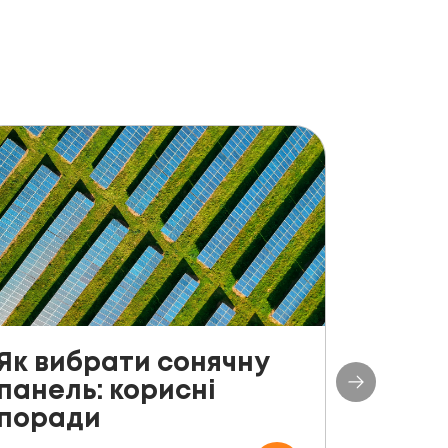
Як вибрати сонячну
До с
панель: корисні
столі
поради
план
СЕС п