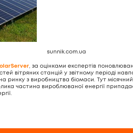
sunnik.com.ua
olarServer
, за оцінками експертів поновлювани
тей вітряних станцій у звітному періоді навп
 на ринку з виробництва біомаси. Тут місячни
елика частина вироблюваної енергії припадає
гії.