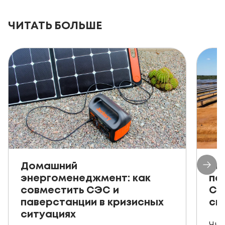
ЧИТАТЬ БОЛЬШЕ
Домашний
Ав
энергоменеджмент: как
пе
совместить СЭС и
СЭ
паверстанции в кризисных
ск
ситуациях
Чит