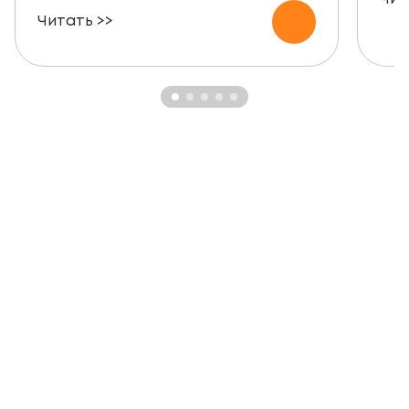
Читать >>
ЗАКАЗАТЬ БЕСПЛАТНУЮ
КОНСУЛЬТАЦИЮ
Узнайте о возможности установки,
стоимости и периоде окупаемости