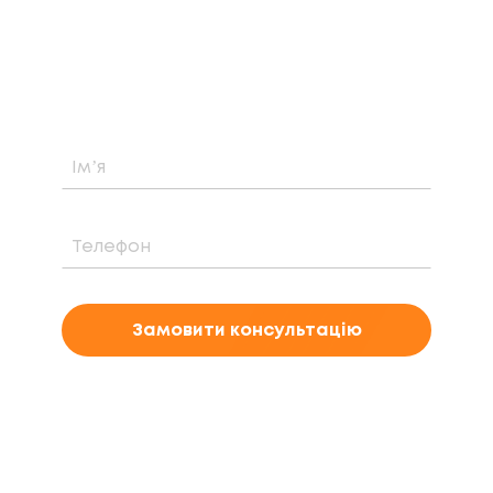
Дізнайтеся про можливість встановлення,
вартість та період окупності сонячної
електростанції саме у вашому випадку
Замовити консультацію