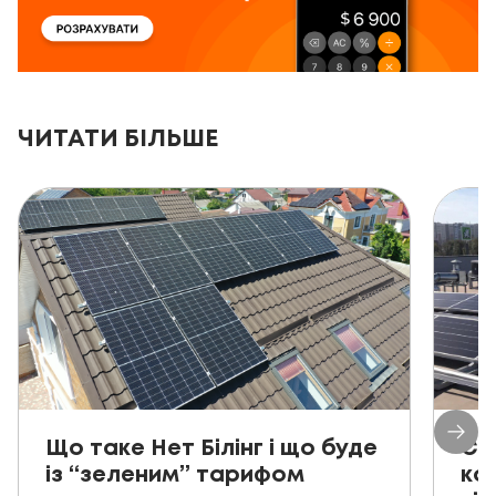
ЧИТАТИ БІЛЬШЕ
Що таке Нет Білінг і що буде
Со
із “зеленим” тарифом
ко