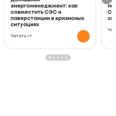
энергоменеджмент: как
пе
совместить СЭС и
СЭ
паверстанции в кризисных
ск
ситуациях
Чит
Читать >>