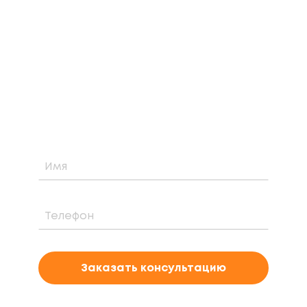
ЗАКАЗАТЬ БЕСПЛАТНУЮ
КОНСУЛЬТАЦИЮ
Узнайте о возможности установки,
стоимости и периоде окупаемости
солнечной электростанции для вашего
проекта
Заказать консультацию