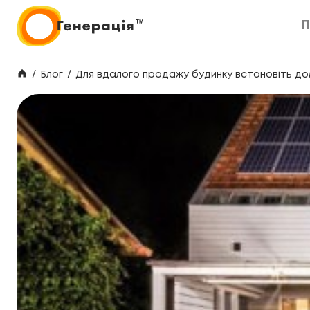
П
П
/
Блог
/
Для вдалого продажу будинку встановіть до