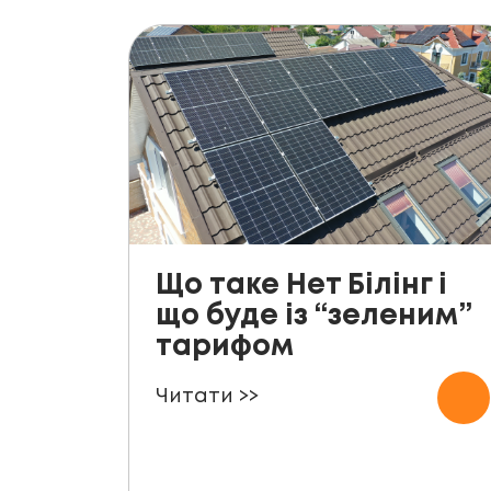
Що таке Нет Білінг і
що буде із “зеленим”
тарифом
Читати >>