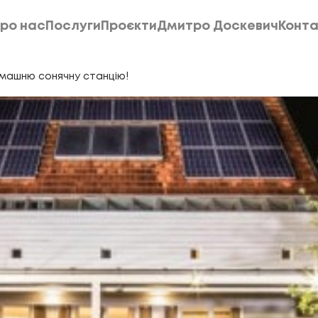
ро нас
Послуги
Проєкти
Дмитро Доскевич
Конта
ро нас
Послуги
Проєкти
Дмитро Доскевич
Конта
машню сонячну станцію!