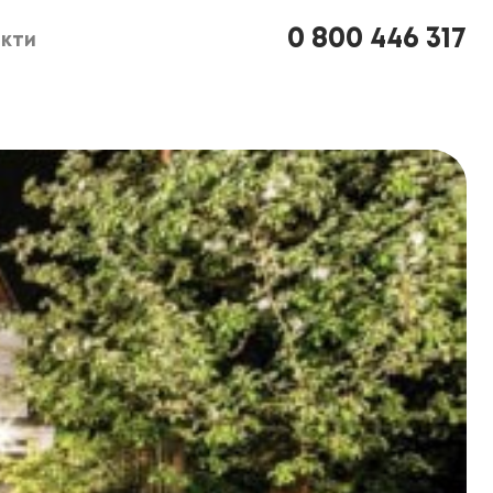
0 800 446 317
кти
кти