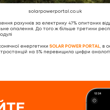
solarpowerportal.co.uk
ження рахунків за електрику 47% опитаних від
альне опалення. До того ж більше третини рес
одулі
сонячної енергетики
SOLAR POWER PORTAL
, в 
тростанцій на 5% перевищила цифри аналогічн