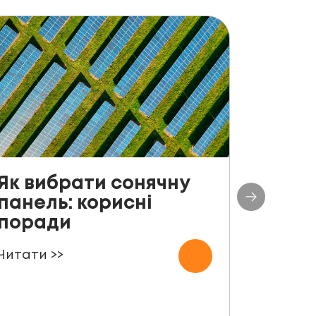
Як вибрати сонячну
До с
панель: корисні
столі
поради
план
СЕС п
Читати >>
000 
Читати 