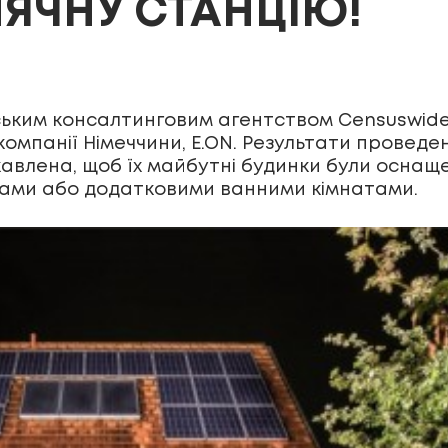
ЧНУ СТАНЦІЮ!
ським консалтинговим агентством Censuswide
компанії Німеччини, E.ON. Результати провед
цікавлена, щоб їх майбутні будинки були осна
адами або додатковими ванними кімнатами.