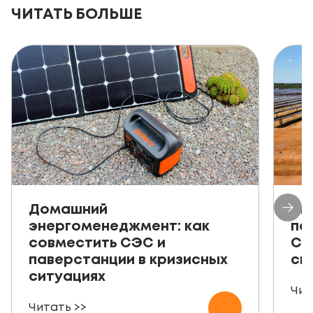
ЧИТАТЬ БОЛЬШЕ
Домашний
Ав
энергоменеджмент: как
пе
совместить СЭС и
СЭ
паверстанции в кризисных
ск
ситуациях
Чит
Читать >>