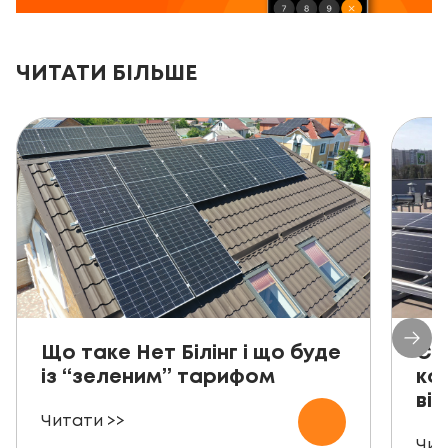
ЧИТАТИ БІЛЬШЕ
Що таке Нет Білінг і що буде
Со
із “зеленим” тарифом
ко
від
Читати >>
Чит