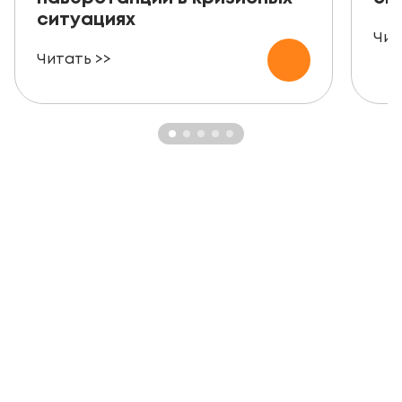
ситуациях
Чит
Читать >>
ЗАКАЗАТЬ БЕСПЛАТНУЮ
КОНСУЛЬТАЦИЮ