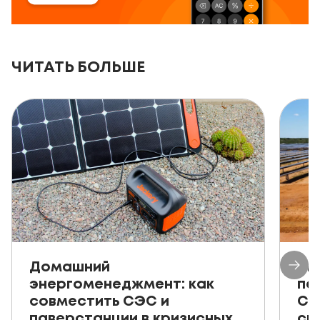
ЧИТАТЬ БОЛЬШЕ
Домашний
Ав
энергоменеджмент: как
пе
совместить СЭС и
СЭ
паверстанции в кризисных
ск