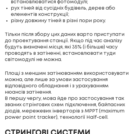
встановлюватися фотомодулі;
рух тіней від сусідніх будівель, дерев або
елементів конструкції;
різну довжину тіней в різні пори року.
Тільки після збору цих даних варто приступати
до проектування станції. Якщо під час аналізу
будуть визначені місця, які 35% (і більше) часу
проводять в затіненні, встановлювати туди
світомодулі не можна.
Площі з меншим затінюванням використовувати
можна, але лише за умови застосування
відповідного обладнання і з урахуванням
нюансів затінення.
В першу чергу, мова йде про застосування так
званих стрінгових схем підключення, байпасних
діодів, мережевих інверторів з MPPT (maximum
power point tracker), технології Half-cell.
СТРИНГОВІ СИСТЕМИ