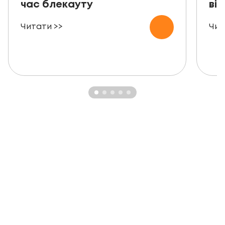
час блекауту
ві
Читати >>
Чит
ЗАМОВТЕ БЕЗКОШТОВНУ
КОНСУЛЬТАЦІЮ