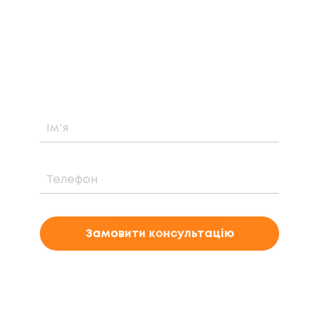
Дізнайтеся про можливість встановлення,
вартість та період окупності сонячної
електростанції саме у вашому випадку
Замовити консультацію