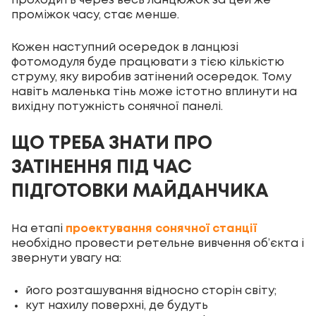
проходить через весь ланцюжок за цей же
проміжок часу, стає менше.
Кожен наступний осередок в ланцюзі
фотомодуля буде працювати з тією кількістю
струму, яку виробив затінений осередок. Тому
навіть маленька тінь може істотно вплинути на
вихідну потужність сонячної панелі.
ЩО ТРЕБА ЗНАТИ ПРО
ЗАТІНЕННЯ ПІД ЧАС
ПІДГОТОВКИ МАЙДАНЧИКА
На етапі
проектування сонячної станції
необхідно провести ретельне вивчення об’єкта і
звернути увагу на:
його розташування відносно сторін світу;
кут нахилу поверхні, де будуть