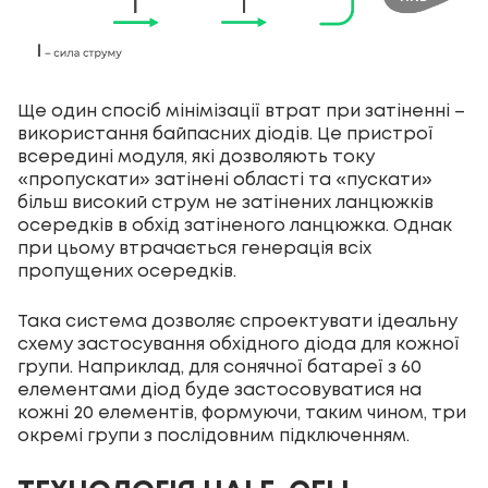
Ще один спосіб мінімізації втрат при затіненні –
використання байпасних діодів. Це пристрої
всередині модуля, які дозволяють току
«пропускати» затінені області та «пускати»
більш високий струм не затінених ланцюжків
осередків в обхід затіненого ланцюжка. Однак
при цьому втрачається генерація всіх
пропущених осередків.
Така система дозволяє спроектувати ідеальну
схему застосування обхідного діода для кожної
групи. Наприклад, для сонячної батареї з 60
елементами діод буде застосовуватися на
кожні 20 елементів, формуючи, таким чином, три
окремі групи з послідовним підключенням.