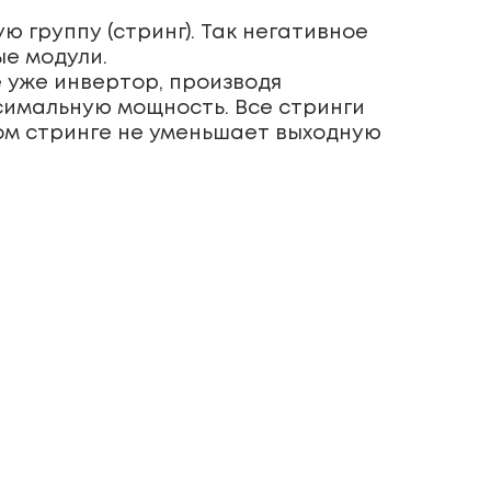
 группу (стринг). Так негативное
ые модули.
е уже инвертор, производя
симальную мощность. Все стринги
ом стринге не уменьшает выходную