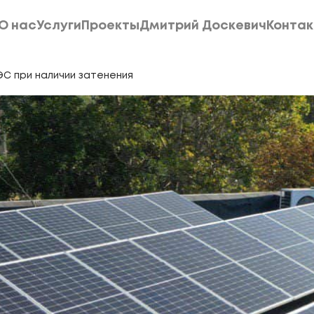
О нас
Услуги
Проекты
Дмитрий Доскевич
Конта
О нас
Услуги
Проекты
Дмитрий Доскевич
Конта
ЭС при наличии затенения