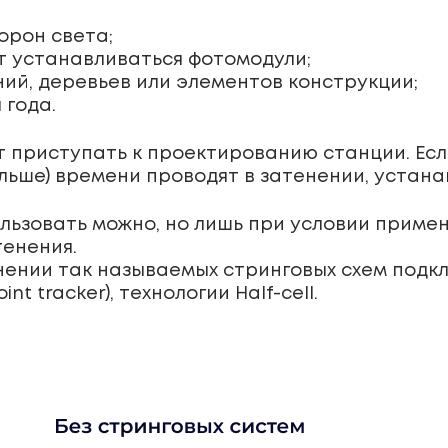
орон света;
ут устанавливаться фотомодули;
ий, деревьев или элементов конструкции;
 года.
т приступать к проектированию станции. Есл
льше) времени проводят в затенении, устана
льзовать можно, но лишь при условии приме
тенения.
нении так называемых стринговых схем подк
t tracker), технологии Half-cell.