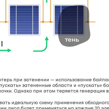
терь при затенении — использование байпас
пускать» затененные области и «пускать» бо
почки. Однако при этом теряется генерация 
вать идеальную схему применения обходного
ми диод будет применяться на каждые 20 эл