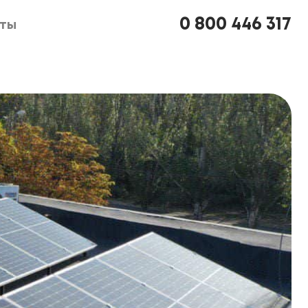
0 800 446 317
кты
кты