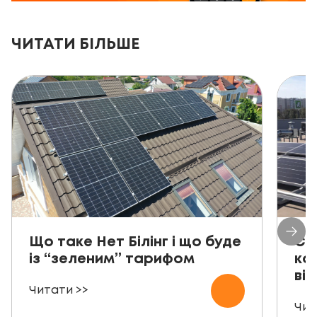
ЧИТАТИ БІЛЬШЕ
Що таке Нет Білінг і що буде
Со
із “зеленим” тарифом
ко
від
Читати >>
Чит