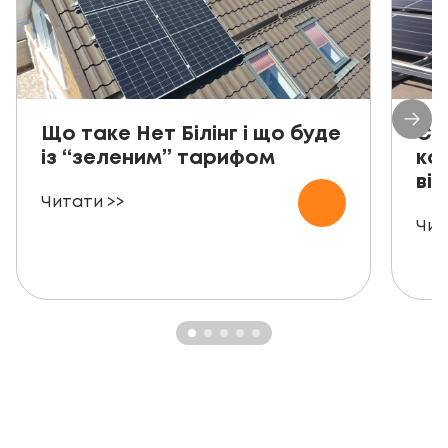
Що таке Нет Білінг і що буде
Со
із “зеленим” тарифом
ко
від
Читати >>
Чит