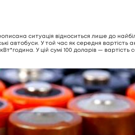
описана ситуація відноситься лише до найбіл
кі автобуси. У той час як середня вартість а
1 кВт*година. У цій сумі 100 доларів — вартіс