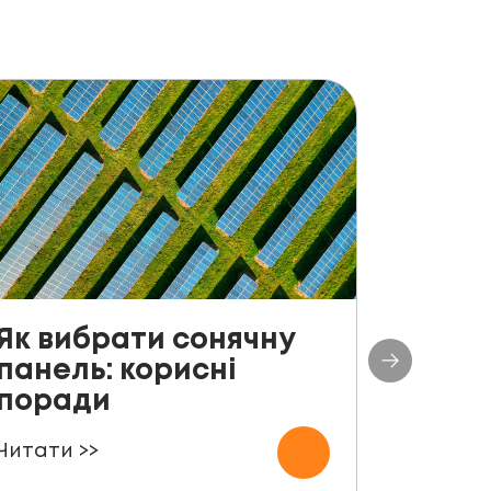
Як вибрати сонячну
До с
панель: корисні
столі
поради
план
СЕС п
Читати >>
000 