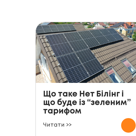
Що таке Нет Білінг і
що буде із “зеленим”
тарифом
Читати >>