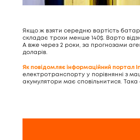
Якщо ж взяти середню вартість бата
складає трохи менше 140$. Варто відзн
А вже через 2 роки, за прогнозами аг
доларів.
Як повідомляє інформаційний портал I
електротранспорту у порівнянні з ма
акумулятори має сповільнитися. Така 