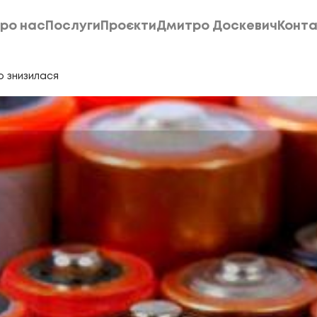
ро нас
Послуги
Проєкти
Дмитро Доскевич
Конта
ро нас
Послуги
Проєкти
Дмитро Доскевич
Конта
о знизилася