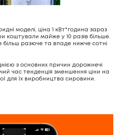
ридні моделі, ціна 1 кВт*година зараз
ри коштували майже у 10 разів більше.
е більш разюче та впаде нижче сотні
днією з основних причин дорожнечі
ий час тенденція зменшення ціни на
ої для їх виробництва сировини.