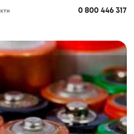
0 800 446 317
кти
кти