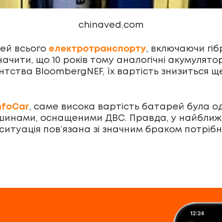
chinaved.com
рей всього
електротранспорту
, включаючи гіб
ачити, що 10 років тому аналогічні акумулято
ентства BloombergNEF, їх вартість знизиться щ
nfoCar
, саме висока вартість батарей була о
шинами, оснащеними ДВС. Правда, у найближч
ситуація пов’язана зі значним браком потрібн