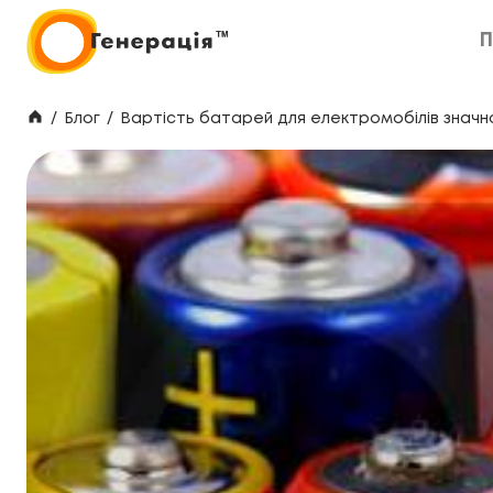
П
П
/
Блог
/
Вартість батарей для електромобілів значн