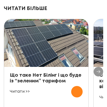
ЧИТАТИ БІЛЬШЕ
Що таке Нет Білінг і що буде
Со
із “зеленим” тарифом
ко
від
Читати >>
Чит