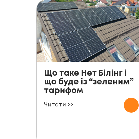
Що таке Нет Білінг і
що буде із “зеленим”
тарифом
Читати >>