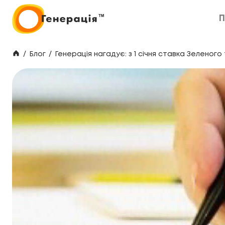
П
П
/
Блог
/
Генерація нагадує: з 1 січня ставка Зеленог