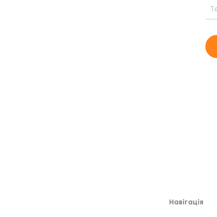
ня, вартість та період окупності
му випадку
Навігація