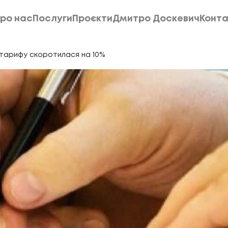
ро нас
Послуги
Проєкти
Дмитро Доскевич
Конта
ро нас
Послуги
Проєкти
Дмитро Доскевич
Конта
о тарифу скоротилася на 10%