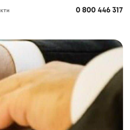
0 800 446 317
кти
кти