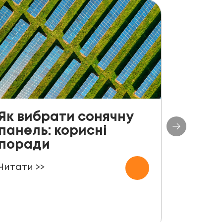
Як вибрати сонячну
До с
панель: корисні
столі
поради
план
СЕС п
Читати >>
000 
Читати 