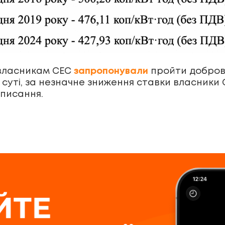
 власникам СЕС
запропонували
пройти добров
 суті, за незначне зниження ставки власники
дписання.